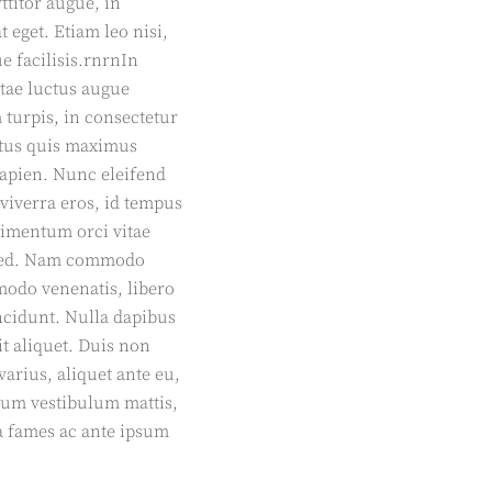
titor augue, in
 eget. Etiam leo nisi,
 facilisis.rnrnIn
itae luctus augue
turpis, in consectetur
ectus quis maximus
sapien. Nunc eleifend
viverra eros, id tempus
dimentum orci vitae
s sed. Nam commodo
modo venenatis, libero
ncidunt. Nulla dapibus
it aliquet. Duis non
arius, aliquet ante eu,
rdum vestibulum mattis,
a fames ac ante ipsum