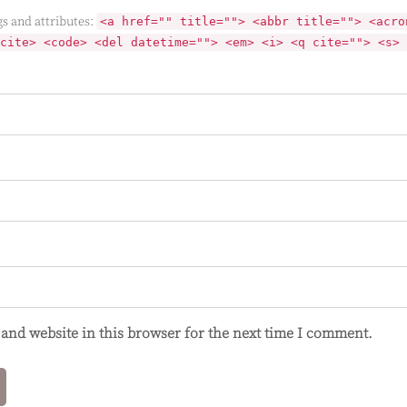
s and attributes:
<a href="" title=""> <abbr title=""> <acro
cite> <code> <del datetime=""> <em> <i> <q cite=""> <s> 
and website in this browser for the next time I comment.