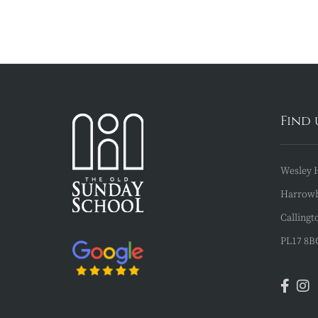
Find 
Wesley 
Harrow
Callingt
PL17 8B