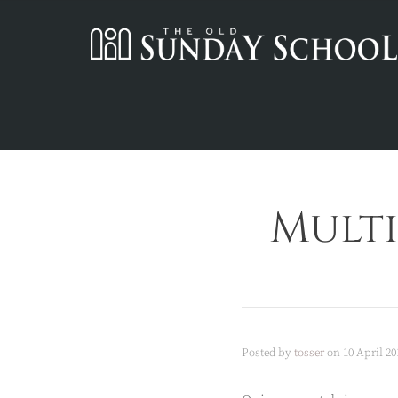
Multi
Posted by
tosser
on
10 April 20