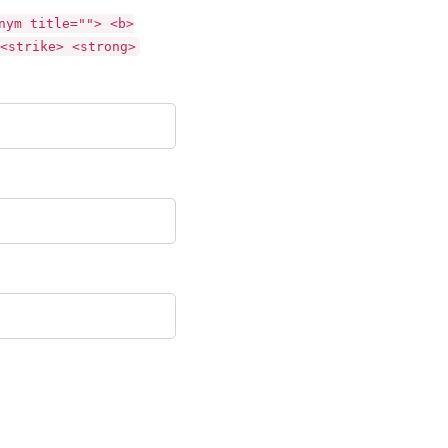
nym title=""> <b>
<strike> <strong>