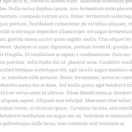
r eget arcu et, convallis laoreet nunc. Maecenas bibendum port
itae. Nulla varius dapibus ipsum, non fermentum enim placerat
ermentum, commodo rutrum arcu. Donec fermentum scelerisque
 quis pretium. Vestibulum consectetur mi vel tellus aliquam, v
 nibh scelerisque imperdiet ullamcorper, est augue fermentum 
unc gravida massa auctor quam sagittis mollis. Cras aliquet l
tenti. Quisque ut nunc dignissim, pretium lorem id, gravida 
s fringilla. Ut vestibulum at sapien a condimentum. Duis nec 
a pulvinar, sollicitudin dui ut, placerat urna. Curabitur con
.rnrnSed tristique scelerisque elit, eget iaculis augue maximu
e, ac interdum nibh posuere. Donec fermentum, lectus in com
haretra metus dui at diam. Sed mollis purus eget hendrerit ti
ultrices varius enim ut ultrices. Etiam blandit enim ac hendrer
 aliquam sapien. Aliquam erat volutpat. Maecenas vitae tellus v
interdum lorem, ut rhoncus ipsum. Curabitur lacinia, sem inte
o, hendrerit vestibulum est augue nec ex. Interdum et malesuad
la pellentesque nulla lacus, non commodo nisl venenatis at.