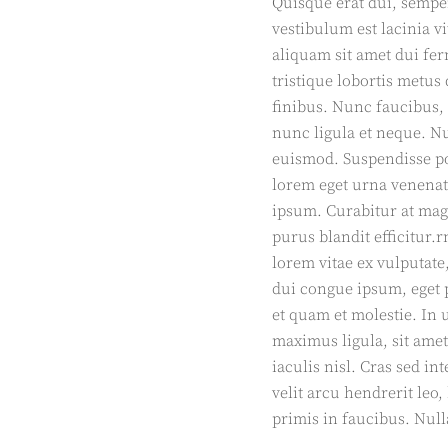
Quisque erat dui, sempe
vestibulum est lacinia v
aliquam sit amet dui f
tristique lobortis metus
finibus. Nunc faucibus,
nunc ligula et neque. N
euismod. Suspendisse po
lorem eget urna venenati
ipsum. Curabitur at magn
purus blandit efficitur
lorem vitae ex vulputat
dui congue ipsum, eget p
et quam et molestie. In 
maximus ligula, sit amet
iaculis nisl. Cras sed 
velit arcu hendrerit le
primis in faucibus. Nul