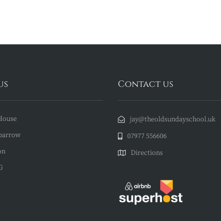
us
Contact us
House
jay@theoldsundayschool.uk
barrow
07977 556606
on
Directions
G