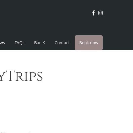
ews
FAQs
Bar-K
Contact
Book now
yTrips