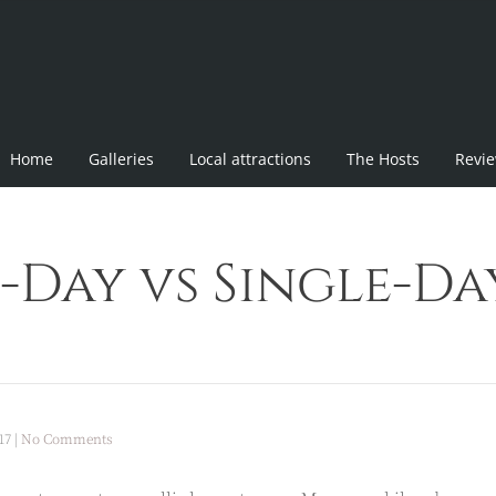
Home
Galleries
Local attractions
The Hosts
Revi
-Day vs Single-Da
17
|
No Comments